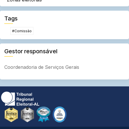
Tags
#Comissão
Gestor responsável
Coordenadoria de Serviços Gerais
TRE-
TRE-
Selo
Selo
AL
AL
Diamante
Prêmio
-
-
2021
Inovação