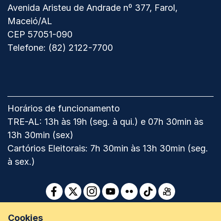
Selo
Selo
2024
Ver
Avenida Aristeu de Andrade nº 377, Farol,
Ouro
Prata
mapa
Maceió/AL
2017
2018
do
CEP 57051-090
Tribunal
Telefone: (82) 2122-7700
Regional
Eleitoral
de
Alagoas
Horários de funcionamento
TRE-AL: 13h às 19h (seg. à qui.) e 07h 30min às
13h 30min (sex)
Cartórios Eleitorais: 7h 30min às 13h 30min (seg.
à sex.)
Facebook
Twitter
Instagram
Youtube
Flickr
TikTok
Kwai
Cookies
Fale conosco