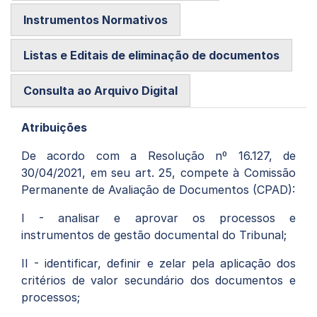
por
via
no
Instrumentos Normativos
e-
Facebook
WhatsApp
mail
Listas e Editais de eliminação de documentos
Consulta ao Arquivo Digital
Atribuições
De acordo com a Resolução nº 16.127, de
30/04/2021, em seu art. 25, compete à Comissão
Permanente de Avaliação de Documentos (CPAD):
I - analisar e aprovar os processos e
instrumentos de gestão documental do Tribunal;
II - identificar, definir e zelar pela aplicação dos
critérios de valor secundário dos documentos e
processos;